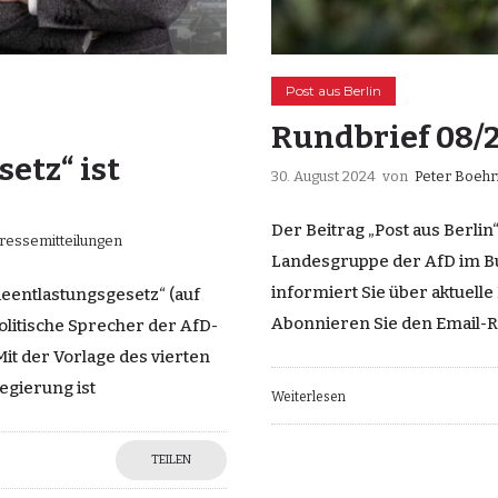
Post aus Berlin
Rundbrief 08/
etz“ ist
30. August 2024
von
Peter Boeh
Der Beitrag „Post aus Berlin
ressemitteilungen
Landesgruppe der AfD im Bun
informiert Sie über aktuelle
ieentlastungsgesetz“ (auf
Abonnieren Sie den Email-
olitische Sprecher der AfD-
Mit der Vorlage des vierten
egierung ist
Weiterlesen
TEILEN