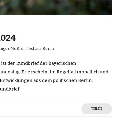
2024
ringer MdB
in
Post aus Berlin
“ ist der Rundbrief der bayerischen
destag. Er erscheint im Regelfall monatlich und
 Entwicklungen aus dem politischen Berlin.
Rundbrief
TEILEN