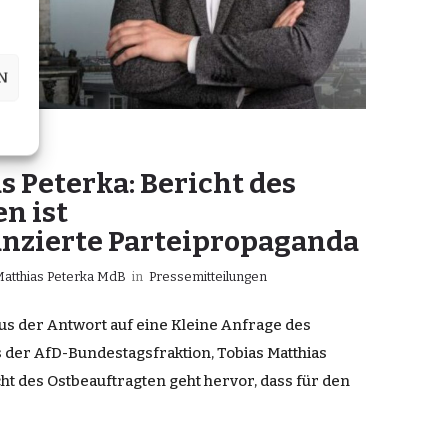
N
s Peterka: Bericht des
n ist
anzierte Parteipropaganda
Matthias Peterka MdB
in
Pressemitteilungen
Aus der Antwort auf eine Kleine Anfrage des
 der AfD-Bundestagsfraktion, Tobias Matthias
cht des Ostbeauftragten geht hervor, dass für den