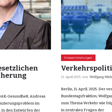
Pressemitteilungen
esetzlichen
Verkehrspoliti
cherung
11. April 2025
von
Wolfgang Wie
Berlin, 11. April. 2025. Der 
Bundestagsfraktion, Wolfgan
e DAK-Gesundheit, Andreas
zum Thema Verkehr wie folgt
anzierungsproblem im
in zentralen Fragen der
. In den Entwürfen der