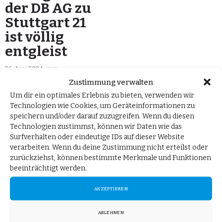
der DB AG zu
Stuttgart 21
ist völlig
entgleist
26. Juni 2024
von
Wolfgang Wiehle MdB
in
Zustimmung verwalten
Pressemitteilungen
Um dir ein optimales Erlebnis zu bieten, verwenden wir
Technologien wie Cookies, um Geräteinformationen zu
Berlin, 26. Juni 2024. Die
speichern und/oder darauf zuzugreifen. Wenn du diesen
Technologien zustimmst, können wir Daten wie das
Sondersitzung des
Surfverhalten oder eindeutige IDs auf dieser Website
Verkehrsausschusses am
verarbeiten. Wenn du deine Zustimmung nicht erteilst oder
26. Juni zur abermaligen
zurückziehst, können bestimmte Merkmale und Funktionen
beeinträchtigt werden.
Verschiebung der
Fertigstellung von
AKZEPTIEREN
Stuttgart 21 hat mehr
Fragen offengelassen als
ABLEHNEN