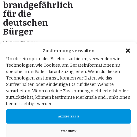
brandgefährlich
für die
deutschen
Bürger
14. März 2024
von
Peter Felser MdB
in
Zustimmung verwalten
Pressemitteilungen
Um dir ein optimales Erlebnis zu bieten, verwenden wir
Technologien wie Cookies, um Geräteinformationen zu
Berlin, 14. März 2024.
speichern und/oder darauf zuzugreifen. Wenn du diesen
Technologien zustimmst, können wir Daten wie das
Erstmals hat die Deutsche
Surfverhalten oder eindeutige IDs auf dieser Website
Gesellschaft für
verarbeiten. Wenn du deine Zustimmung nicht erteilst oder
Ernährung (DGE) nicht nur
zurückziehst, können bestimmte Merkmale und Funktionen
beeinträchtigt werden.
Gesundheitsaspekte bei
ihren Empfehlungen
AKZEPTIEREN
berücksichtigt, sondern
auch Umwelt– und
ABLEHNEN