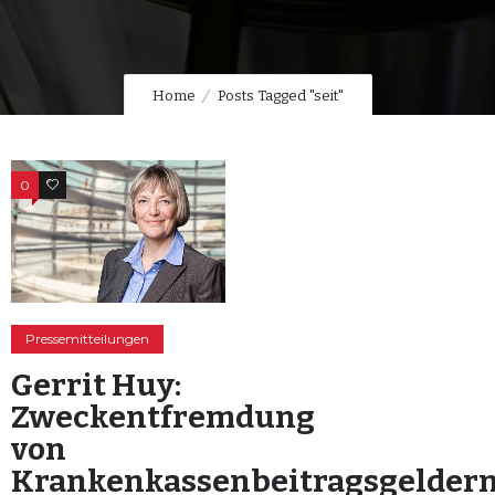
Home
Posts Tagged "seit"
0
0
Pressemitteilungen
Gerrit Huy:
Zweckentfremdung
von
Krankenkassenbeitragsgelder