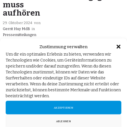
muss
aufhören
29. Oktober 2024
von
Gerrit Huy MdB
in
Pressemitteilungen
Zustimmung verwalten
Berlin, 29. Oktober 2024.
Um dir ein optimales Erlebnis zu bieten, verwenden wir
Zur Zweckentfremdung
Technologien wie Cookies, um Geräteinformationen zu
von
speichern und/oder darauf zuzugreifen. Wenn du diesen
Technologien zustimmst, können wir Daten wie das
Krankenkassenbeitragsgeldern
Surfverhalten oder eindeutige IDs auf dieser Website
teilt die
verarbeiten. Wenn du deine Zustimmung nicht erteilst oder
arbeitsmarktpolitische
zurückziehst, können bestimmte Merkmale und Funktionen
beeinträchtigt werden.
Sprecherin der AfD-
Bundestagsfraktion, Gerrit
AKZEPTIEREN
Huy, mit: „Wir
thematisieren diese
ABLEHNEN