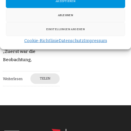
AKZEPTIEREN
der großen
Mineralölkonzerne
ABLEHNEN
entdeckt, äußert sich der
AfD-
EINSTELLUNGEN ANSEHEN
Bundestagsabgeordnete
Cookie-Richtlinie
Datenschutz
Impressum
Tobias Matthias Peterka:
„Zuerst war die
Beobachtung,
TEILEN
Weiterlesen