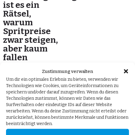
ist es ein
Rätsel,
warum
Spritpreise
zwar steigen,
aber kaum
fallen
30. November 2022
von
Zustimmung verwalten
Tobias Matthias Peterka MdB
Um dir ein optimales Erlebnis zu bieten, verwenden wir
in
Pressemitteilungen
Technologien wie Cookies, um Geräteinformationen zu
speichern und/oder darauf zuzugreifen. Wenn du diesen
Berlin, 30. November 2022.
Technologien zustimmst, können wir Daten wie das
Zum Bericht des
Surfverhalten oder eindeutige IDs auf dieser Website
verarbeiten. Wenn du deine Zustimmung nicht erteilst oder
Bundeskartellamts, man
zurückziehst, können bestimmte Merkmale und Funktionen
habe keine Hinweise auf
beeinträchtigt werden.
illegale Preisabsprachen