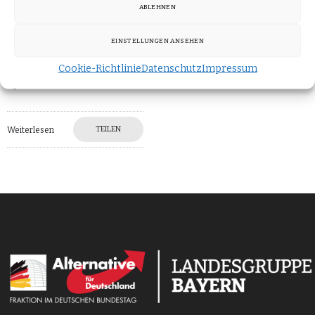
Januar angesetzten
ABLEHNEN
Plenartage im Bundestag
EINSTELLUNGEN ANSEHEN
entfallen zu lassen, teilt
der rechtspolitische
Cookie-Richtlinie
Datenschutz
Impressum
Sprecher der
TEILEN
Weiterlesen