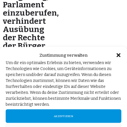
Parlament
einzuberufen,
verhindert
Ausübung
der Rechte
der Bürger
Zustimmung verwalten
18. November 2024
von
Tobias Matthias Peterka MdB
Um dir ein optimales Erlebnis zu bieten, verwenden wir
in
Pressemitteilungen
Technologien wie Cookies, um Geräteinformationen zu
speichern und/oder darauf zuzugreifen. Wenn du diesen
Technologien zustimmst, können wir Daten wie das
Berlin, 18. November 2024.
Surfverhalten oder eindeutige IDs auf dieser Website
Zur Forderung des
verarbeiten. Wenn du deine Zustimmung nicht erteilst oder
Vorsitzenden der CSU-
zurückziehst, können bestimmte Merkmale und Funktionen
beeinträchtigt werden.
Landesgruppe im
Bundestag, Alexander
AKZEPTIEREN
Dobrindt, auch die für