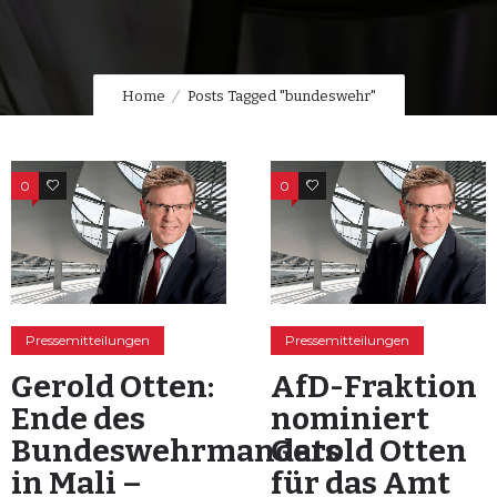
Home
Posts Tagged "bundeswehr"
0
0
0
0
Pressemitteilungen
Pressemitteilungen
Gerold Otten:
AfD-Fraktion
Ende des
nominiert
Bundeswehrmandats
Gerold Otten
in Mali –
für das Amt