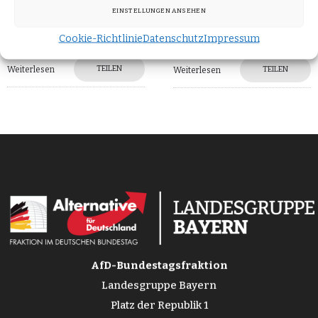
klar: „Hinter dem
bestimmen. Die Wahl fiel
EINSTELLUNGEN ANSEHEN
begrüßenswerten
heute auf
Cookie-Richtlinie
Datenschutz
Impressum
TEILEN
Weiterlesen
TEILEN
Weiterlesen
AfD-Bundestagsfraktion
Landesgruppe Bayern
Platz der Republik 1