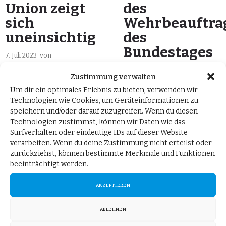
Union zeigt
des
sich
Wehrbeauftra
uneinsichtig
des
Bundestages
7. Juli 2023
von
Gerold Otten MdB
in
6. Mai 2020
von
Zustimmung verwalten
Pressemitteilungen
Gerold Otten MdB
in
Um dir ein optimales Erlebnis zu bieten, verwenden wir
Pressemitteilungen
Technologien wie Cookies, um Geräteinformationen zu
Berlin, 7. Juli 2023. Zur
speichern und/oder darauf zuzugreifen. Wenn du diesen
Ablehnung des Antrages
Berlin, 6. Mai 2020. Die AfD-
Technologien zustimmst, können wir Daten wie das
der Union, den Abzug der
Fraktion im Bundestag hat
Surfverhalten oder eindeutige IDs auf dieser Website
verarbeiten. Wenn du deine Zustimmung nicht erteilst oder
Bundeswehr aus Mali zu
beschlossen, für das Amt
zurückziehst, können bestimmte Merkmale und Funktionen
beschleunigen, stellt
des Wehrbeauftragten der
beeinträchtigt werden.
Gerold Otten, AfD-
Bundeswehr einen
Bundestagsabgeordneter
kompetenten
AKZEPTIEREN
und Mitglied des
Gegenkandidaten aus
ABLEHNEN
Verteidigungsausschusses,
ihren Reihen zu