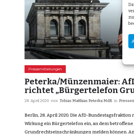
Da
ve
zu
be
Pressemitteilungen
Peterka/Münzenmaier: Af
richtet „Bürgertelefon Gr
28. April 2020
von
Tobias Matthias Peterka MdB
in
Pressem
Berlin, 28. April 2020. Die AfD-Bundestagsfraktion r
Wirkung ein Bürgertelefon ein, an dem betroffene
Grundrechtseinschränkungen melden können. A