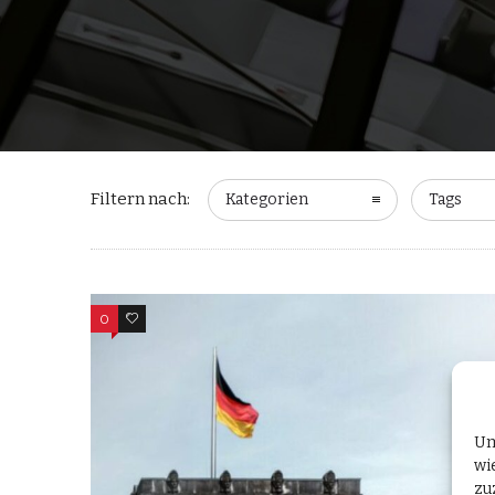
Filtern nach:
Kategorien
Tags
0
0
Um
wi
zu