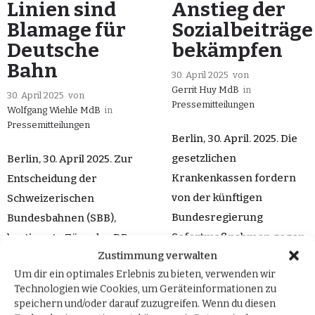
Linien sind
Anstieg der
Blamage für
Sozialbeiträge
Deutsche
bekämpfen
Bahn
30. April 2025
von
Gerrit Huy MdB
in
30. April 2025
von
Pressemitteilungen
Wolfgang Wiehle MdB
in
Pressemitteilungen
Berlin, 30. April. 2025. Die
gesetzlichen
Berlin, 30. April 2025. Zur
Krankenkassen fordern
Entscheidung der
von der künftigen
Schweizerischen
Bundesregierung
Bundesbahnen (SBB),
Sofortmaßnahmen gegen
bestimmte Züge der DB
Zustimmung verwalten
steigende Sozialbeiträge.
AG aufgrund ständiger
Um dir ein optimales Erlebnis zu bieten, verwenden wir
Die neue
Verspätungen künftig in
Technologien wie Cookies, um Geräteinformationen zu
Bundesregierung müsse
Basel enden zu lassen, teilt
speichern und/oder darauf zuzugreifen. Wenn du diesen