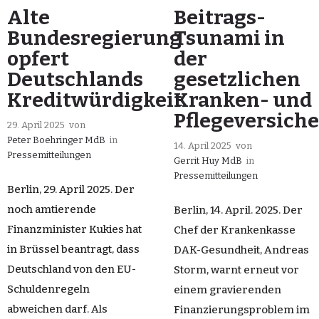
Alte
Beitrags-
Bundesregierung
Tsunami in
opfert
der
Deutschlands
gesetzlichen
Kreditwürdigkeit
Kranken- und
Pflegeversich
29. April 2025
von
Peter Boehringer MdB
in
14. April 2025
von
Pressemitteilungen
Gerrit Huy MdB
in
Pressemitteilungen
Berlin, 29. April 2025. Der
noch amtierende
Berlin, 14. April. 2025. Der
Finanzminister Kukies hat
Chef der Krankenkasse
in Brüssel beantragt, dass
DAK-Gesundheit, Andreas
Deutschland von den EU-
Storm, warnt erneut vor
Schuldenregeln
einem gravierenden
abweichen darf. Als
Finanzierungsproblem im