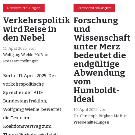
Pressemitteilungen
Pressemitteilungen
Verkehrspolitik
Forschung
wird Reise in
und
den Nebel
Wissenschaft
unter Merz
11. April 2025
von
bedeutet die
Wolfgang Wiehle MdB
in
Pressemitteilungen
endgültige
Abwendung
Berlin, 11. April. 2025. Der
vom
verkehrspolitische
Humboldt-
Sprecher der AfD-
Ideal
Bundestagsfraktion,
Wolfgang Wiehle, bewertet
10. April 2025
von
Dr. Christoph Birghan MdB
in
die Texte im
Pressemitteilungen
Koalitionsvertrag zum
Thema Verkehr wie folgt: