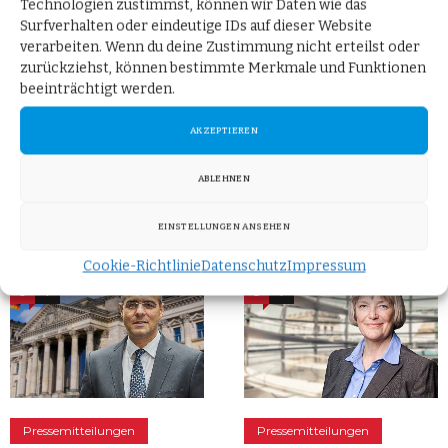
noch vor der
der verkehrspolitische
Technologien zustimmst, können wir Daten wie das
Surfverhalten oder eindeutige IDs auf dieser Website
Sommerpause handeln,
Sprecher der AfD-
verarbeiten. Wenn du deine Zustimmung nicht erteilst oder
sagte der
Bundestagsfraktion,
zurückziehst, können bestimmte Merkmale und Funktionen
Verbandssprecher des
beeinträchtigt werden.
Spitzenverbands
TEILEN
Weiterlesen
AKZEPTIEREN
TEILEN
Weiterlesen
ABLEHNEN
EINSTELLUNGEN ANSEHEN
Cookie-Richtlinie
Datenschutz
Impressum
0
0
0
0
Pressemitteilungen
Pressemitteilungen