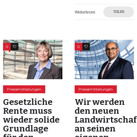
TEILEN
Weiterlesen
0
0
0
0
Pressemitteilungen
Pressemitteilungen
Gesetzliche
Wir werden
Rente muss
den neuen
wieder solide
Landwirtschaf
Grundlage
an seinen