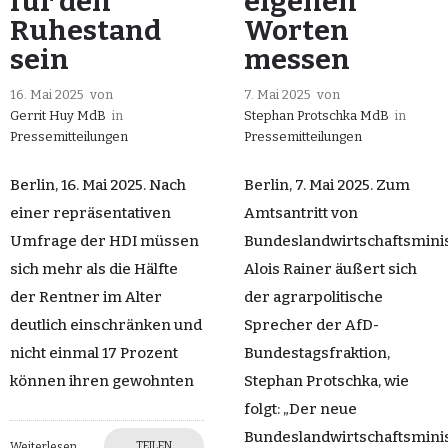
für den
eigenen
Ruhestand
Worten
sein
messen
16. Mai 2025
von
7. Mai 2025
von
Gerrit Huy MdB
in
Stephan Protschka MdB
in
Pressemitteilungen
Pressemitteilungen
Berlin, 16. Mai 2025. Nach
Berlin, 7. Mai 2025. Zum
einer repräsentativen
Amtsantritt von
Umfrage der HDI müssen
Bundeslandwirtschaftsmini
sich mehr als die Hälfte
Alois Rainer äußert sich
der Rentner im Alter
der agrarpolitische
deutlich einschränken und
Sprecher der AfD-
nicht einmal 17 Prozent
Bundestagsfraktion,
können ihren gewohnten
Stephan Protschka, wie
folgt: „Der neue
Bundeslandwirtschaftsmini
TEILEN
Weiterlesen