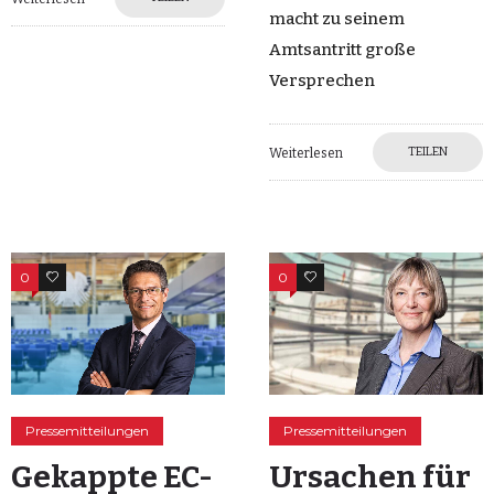
macht zu seinem
Amtsantritt große
Versprechen
TEILEN
Weiterlesen
0
0
0
0
Pressemitteilungen
Pressemitteilungen
Gekappte EC-
Ursachen für