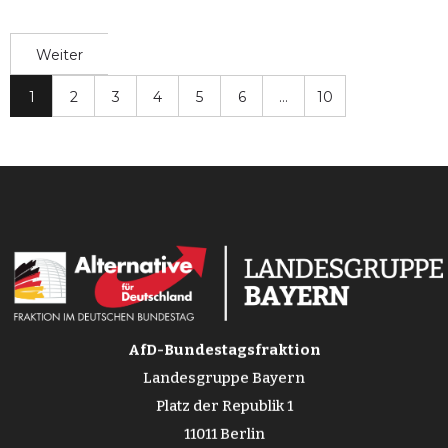
Weiter
1
2
3
4
5
6
…
10
AfD-Bundestagsfraktion
Landesgruppe Bayern
Platz der Republik 1
11011 Berlin