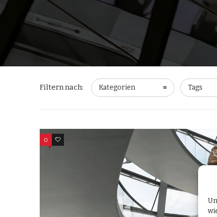
Filtern nach:
Kategorien
Tags
0
0
Um
wi