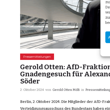
zu
Da
ve
zu
be
Pressemitteilungen
Gerold Otten: AfD-Fraktion
Gnadengesuch für Alexand
Söder
2. Oktober 2024
von
Gerold Otten MdB
in
Pressemitteilun
Berlin, 2. Oktober 2024. Die Mitglieder der AfD-Fra
Verteidigungsausschuss des Bundestags haben ein