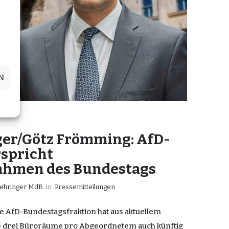
N
ger/Götz Frömming: AfD-
rspricht
men des Bundestags
oehringer MdB
in
Pressemitteilungen
ie AfD-Bundestagsfraktion hat aus aktuellem
ie drei Büroräume pro Abgeordnetem auch künftig