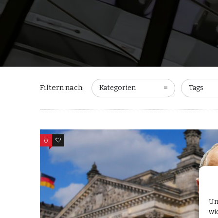
Filtern nach:
Kategorien
Tags
0
0
Um
wi