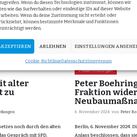
zugreifen. Wenn du diesen Technologien zustimmst, können wir
ten wie das Surfverhalten oder eindeutige IDs auf dieser Website
rarbeiten. Wenn du deine Zustimmung nicht erteilst oder
rückziehst, können bestimmte Merkmale und Funktionen
einträchtigt werden.
AKZEPTIEREN
ABLEHNEN
EINSTELLUNGEN ANSEHE
Cookie-Richtlinie
Datenschutz
Impressum
Pressemitteilungen
t alter
Peter Boehrin
t zu
Fraktion wide
Neubaumaßnah
eilungen
6. November 2024
von
Peter B
etzes noch durch den alten
Berlin, 6. November 2024. D
das Gespräch mit SPD,
Anlass beschlossen, dass s