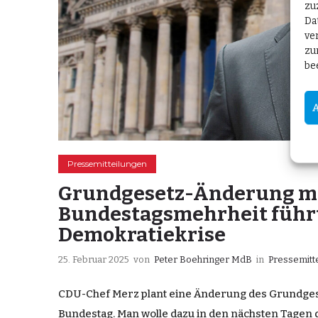
zu
Da
ve
zu
be
Pressemitteilungen
Grundgesetz-Änderung mi
Bundestagsmehrheit führ
Demokratiekrise
25. Februar 2025
von
Peter Boehringer MdB
in
Pressemitt
CDU-Chef Merz plant eine Änderung des Grundges
Bundestag. Man wolle dazu in den nächsten Tagen 