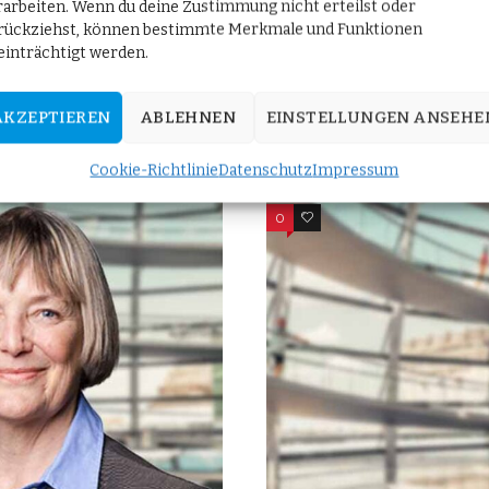
rarbeiten. Wenn du deine Zustimmung nicht erteilst oder
um
rückziehst, können bestimmte Merkmale und Funktionen
einträchtigt werden.
TEILEN
Weiterlesen
AKZEPTIEREN
ABLEHNEN
EINSTELLUNGEN ANSEHE
Cookie-Richtlinie
Datenschutz
Impressum
0
0