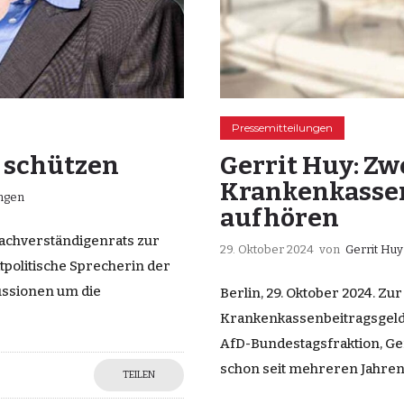
Pressemitteilungen
 schützen
Gerrit Huy: Z
Krankenkasse
ungen
aufhören
Sachverständigenrats zur
29. Oktober 2024
von
Gerrit Hu
tpolitische Sprecherin der
kussionen um die
Berlin, 29. Oktober 2024. 
Krankenkassenbeitragsgelder
AfD-Bundestagsfraktion, Ger
schon seit mehreren Jahren. 
TEILEN