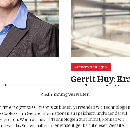
Pressemitteilungen
Gerrit Huy: K
r benennen
senken statt 
Zustimmung verwalten
28. November 2024
von
Gerrit 
 dir ein optimales Erlebnis zu bieten, verwenden wir Technologie
rkt– und Berufsforschung
Berlin, 28. November 2024. 
e Cookies, um Geräteinformationen zu speichern und/oder darauf
zugreifen. Wenn du diesen Technologien zustimmst, können wir
gsabbrüchen veröffentlicht,
sehen sich die Krankenkasse
ten wie das Surfverhalten oder eindeutige IDs auf dieser Website
bildung abbrechen. Demnach
Milliarden Euro konfrontier