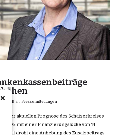
rankenkassenbeiträge
erhöhen
Huy MdB
in
Pressemitteilungen
n
Laut der aktuellen Prognose des Schätzerkreises
n 2025 mit einer Finanzierungslücke von 14
t. Damit droht eine Anhebung des Zusatzbeitrags