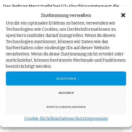
Der Beitrag
Merz treibt bei G7-Abschlussstatement die
Eskalationsspirale weiter an
erschien zuerst auf
AfD-
Zustimmung verwalten
Fraktion im Deutschen Bundestag
.
Um dir ein optimales Erlebnis zu bieten, verwenden wir
Technologien wie Cookies, um Geräteinformationen zu
speichern und/oder darauf zuzugreifen. Wenn du diesen
Technologien zustimmst, können wir Daten wie das
Surfverhalten oder eindeutige IDs auf dieser Website
Bleiben Sie informiert!
verarbeiten. Wenn du deine Zustimmung nicht erteilst oder
zurückziehst, können bestimmte Merkmale und Funktionen
beeinträchtigt werden.
Melden Sie sich für unseren Newsletter "Post aus
AKZEPTIEREN
Berlin" an und erhalten Sie die neuesten Updates
direkt in Ihr Postfach.
ABLEHNEN
Vorname
EINSTELLUNGEN ANSEHEN
Cookie-Richtlinie
Datenschutz
Impressum
Nachname