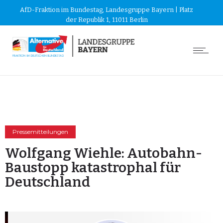
AfD-Fraktion im Bundestag, Landesgruppe Bayern | Platz
der Republik 1, 11011 Berlin
Pressemitteilungen
Wolfgang Wiehle: Autobahn-
Baustopp katastrophal für
Deutschland