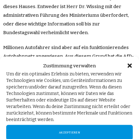
dieses
Hauses
.
Entweder
ist
Herr
Dr
.
Wissing
mit der
administrativen
Führung
des Ministeriums überfordert,
oder diese wichtige
Information
soll bis zur
Bundestagswahl
verheimlicht werden.
Millionen
Autofahrer
sind aber auf ein funktionierendes
Autobahnnetz
angewiesen. Aus diesem
Grund
hat die AfD-
Fraktion die
Herstellung
der Öffentlichkeit beantragt.
Zustimmung verwalten
Dieses ist von allen anderen
Fraktionen
abgelehnt worden.
Um dir ein optimales Erlebnis zu bieten, verwenden wir
Technologien wie Cookies, um Geräteinformationen zu
Verschleiern
ist also auch die
Devise
von CDU/CSU. Die
speichern und/oder darauf zuzugreifen. Wenn du diesen
AfD-Fraktion wird bei diesem
Thema
nicht lockerlassen.“
Technologien zustimmst, können wir Daten wie das
Surfverhalten oder eindeutige IDs auf dieser Website
Der
Beitrag
Wolfgang Wiehle: Autobahn-Baustopp
verarbeiten. Wenn du deine Zustimmung nicht erteilst oder
zurückziehst, können bestimmte Merkmale und Funktionen
katastrophal für Deutschland
erschien zuerst auf
AfD-
beeinträchtigt werden.
Fraktion im Deutschen Bundestag
.
AKZEPTIEREN