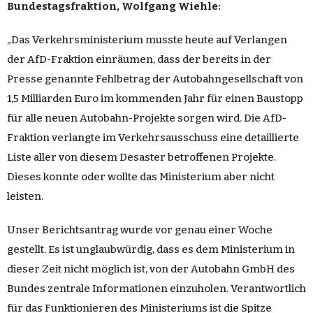
Bundestagsfraktion
, Wolfgang Wiehle:
„
Das
Verkehrsministerium
musste heute auf
Verlangen
der AfD-Fraktion einr
äumen
, dass der bereits in der
Presse
genannte
Fehlbetrag
der Autobahngesellschaft von
1,5
Milliarden
Euro
im kommenden
Jahr
für einen Baustopp
für alle neuen Autobahn-
Projekte
sorgen wird.
Die
AfD-
Fraktion verlangte im
Verkehrsausschuss
eine detaillierte
Liste
aller von diesem
Desaster
betroffenen Projekte.
Dieses
konnte oder wollte das
Ministerium
aber nicht
leisten.
Unser
Berichtsantrag wurde vor genau einer
Woche
gestellt. Es ist unglaubw
ürdig
, dass es dem Ministerium in
dieser
Zeit
nicht m
öglich
ist, von der Autobahn GmbH des
Bundes zentrale
Informationen
einzuholen.
Verantwortlich
für das
Funktionieren
des
Ministeriums
ist die
Spitze