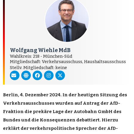
Wolfgang Wiehle MdB
Wahlkreis: 218 - München-Süd
Mitgliedschaft: Verkehrsausschuss, Haushaltsausschuss
Stellv. Mitgliedschaft: keine
Berlin
, 4.
Dezember
2024.
In
der heutigen
Sitzung
des
Verkehrsausschusses
wurden auf
Antrag
der AfD-
Fraktion die prek
äre
Lage
der Autobahn GmbH des
Bundes und die
Konsequenzen
debattiert.
Hierzu
erkl
ärt
der verkehrspolitische
Sprecher
der AfD-