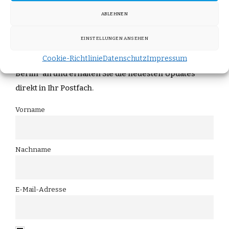
ABLEHNEN
Bleiben Sie informiert!
EINSTELLUNGEN ANSEHEN
Cookie-Richtlinie
Datenschutz
Impressum
Melden Sie sich für unseren Newsletter "Post aus
Berlin" an und erhalten Sie die neuesten Updates
direkt in Ihr Postfach.
Vorname
Nachname
E-Mail-Adresse