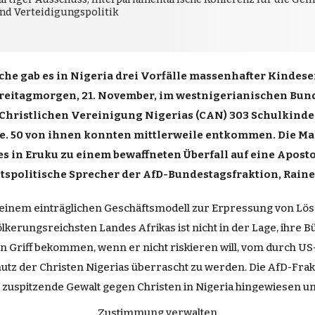
nd Verteidigungspolitik
oche gab es in Nigeria drei Vorfälle massenhafter Kinde
eitagmorgen, 21. November, im westnigerianischen Bundes
hristlichen Vereinigung Nigerias (CAN) 303 Schulkinder
e. 50 von ihnen konnten mittlerweile entkommen. Die M
s in Eruku zu einem bewaffneten Überfall auf eine Aposto
olitische Sprecher der AfD-Bundestagsfraktion, Rainer 
zu einem einträglichen Geschäftsmodell zur Erpressung von L
erungsreichsten Landes Afrikas ist nicht in der Lage, ihre B
 den Griff bekommen, wenn er nicht riskieren will, vom durch
tz der Christen Nigerias überrascht zu werden. Die AfD-Frakti
v zuspitzende Gewalt gegen Christen in Nigeria hingewiesen un
ist jetzt aufgerufen, endlich alles zu tun, um Nigerias Abstu
Zustimmung verwalten