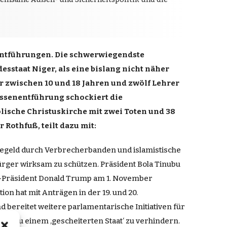
sentführungen. Die schwerwiegendste
staat Niger, als eine bislang nicht näher
 zwischen 10 und 18 Jahren und zwölf Lehrer
assenentführung schockiert die
lische Christuskirche mit zwei Toten und 38
Rothfuß, teilt dazu mit:
ösegeld durch Verbrecherbanden und islamistische
ürger wirksam zu schützen. Präsident Bola Tinubu
 US-Präsident Donald Trump am 1. November
on hat mit Anträgen in der 19. und 20.
d bereitet weitere parlamentarische Initiativen für
rz zu einem ,gescheiterten Staat‘ zu verhindern.