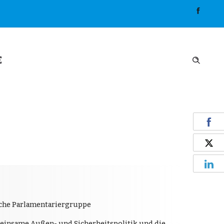
E
sche Parlamentariergruppe
meinsame Außen- und Sicherheitspolitik und die