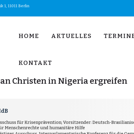
 1, 11011 Berlin
HOME
AKTUELLES
TERMIN
KONTAKT
 Christen in Nigeria ergreifen
MdB
schuss für Krisenprävention; Vorsitzender: Deutsch-Brasiliani
für Menschenrechte und humanitäre Hilfe
swärtiger Ausschuss, Interparlamentarische Konferenz für die Ge