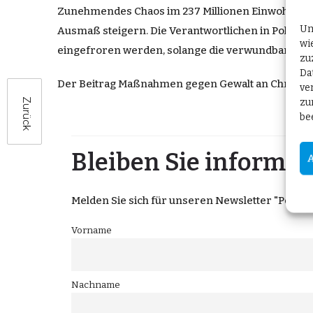
Zunehmendes Chaos im 237 Millionen Einwohner u
Um
Ausmaß steigern. Die Verantwortlichen in Politik u
wi
eingefroren werden, solange die verwundbarsten G
zu
Da
Der Beitrag
Maßnahmen gegen Gewalt an Christen 
ve
zu
Zurück
be
Bleiben Sie informier
Melden Sie sich für unseren Newsletter "Post aus
Vorname
Nachname