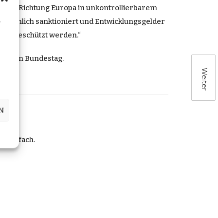
k in Richtung Europa in unkontrollierbarem
n
 persönlich sanktioniert und Entwicklungsgelder
ktiv geschützt werden.“
utschen Bundestag
.
Weiter
N
r Postfach.