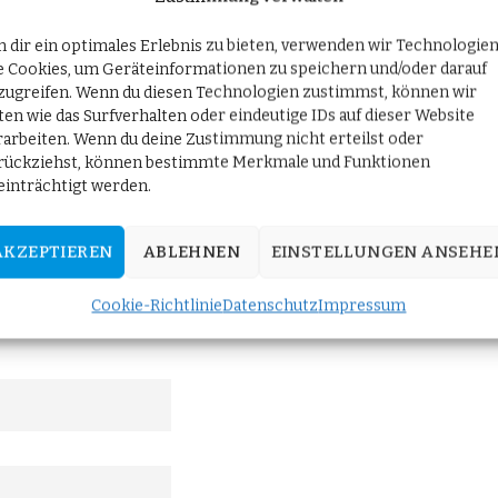
mfassenden Nigeria würde unvermeidlich den Migrationsdruc
 dir ein optimales Erlebnis zu bieten, verwenden wir Technologie
nd Sicherheitsapparat sollten bei fortgesetzter Tatenlosigkeit
e Cookies, um Geräteinformationen zu speichern und/oder darauf
ruppen – seit Jahrzehnten überwiegend Christen – nicht effe
zugreifen. Wenn du diesen Technologien zustimmst, können wir
ten wie das Surfverhalten oder eindeutige IDs auf dieser Website
in Nigeria ergreifen
erschien zuerst auf
AfD-Fraktion im De
rarbeiten. Wenn du deine Zustimmung nicht erteilst oder
rückziehst, können bestimmte Merkmale und Funktionen
einträchtigt werden.
t!
AKZEPTIEREN
ABLEHNEN
EINSTELLUNGEN ANSEHE
Cookie-Richtlinie
Datenschutz
Impressum
 Berlin" an und erhalten Sie die neuesten Updates direkt in Ih