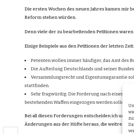
Die ersten Wochen des neuen Jahres kamen mir bei
Reform stehen würden.
Denn viele der zu bearbeitenden Petitionen ware
Einige Beispiele aus den Petitionen der letzten Zeit:
Petenten wollen immer häufiger, das Amt des Bu
Die Aufteilung Deutschlands und seiner Bunde
Versammlungsrecht und Eigentumsgarantie solle
stattfinden.
Sehr fragwürdig: Die Forderung nach einem eige
bestehenden Waffen eingezogen werden sollen.
Um
wi
Bei all diesen Forderungen entscheiden ich und die
zu
Änderungen aus der Hüfte heraus, die weitreichen
Da
ve