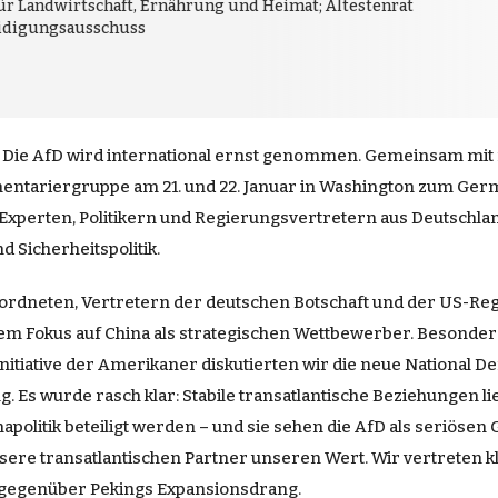
für Landwirtschaft, Ernährung und Heimat; Ältestenrat
teidigungsausschuss
ch: Die AfD wird international ernst genommen. Gemeinsam mit
mentariergruppe am 21. und 22. Januar in Washington zum Ger
n Experten, Politikern und Regierungsvertretern aus Deutschl
d Sicherheitspolitik.
geordneten, Vertretern der deutschen Botschaft und der US-
 Fokus auf China als strategischen Wettbewerber. Besonders e
itiative der Amerikaner diskutierten wir die neue National De
Es wurde rasch klar: Stabile transatlantische Beziehungen l
politik beteiligt werden – und sie sehen die AfD als seriösen 
sere transatlantischen Partner unseren Wert. Wir vertreten kl
t gegenüber Pekings Expansionsdrang.