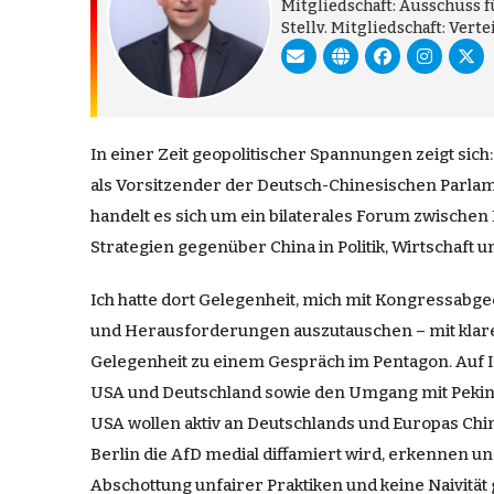
Mitgliedschaft: Ausschuss 
Stellv. Mitgliedschaft: Ver
In einer Zeit geopolitischer Spannungen zeigt si
als Vorsitzender der Deutsch-Chinesischen Parla
handelt es sich um ein bilaterales Forum zwische
Strategien gegenüber China in Politik, Wirtschaft un
Ich hatte dort Gelegenheit, mich mit Kongressab
und Herausforderungen auszutauschen – mit klarem
Gelegenheit zu einem Gespräch im Pentagon. Auf In
USA und Deutschland sowie den Umgang mit Peking. 
USA wollen aktiv an Deutschlands und Europas China
Berlin die AfD medial diffamiert wird, erkennen un
Abschottung unfairer Praktiken und keine Naivitä