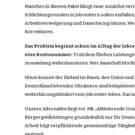
Manches in diesem Paket klingt zwar zunächst vern
Schlichtungsrunden in Jobcentern sollen entfallen,
Arbeitsverweigerung und Dauerbezug lohnen. Wer a
Korrekturen.
Das Problem beginnt schon im Alltag der Jobce
eine Kontonummer.
Trotzdem fließen Leistungen 
monatelang weiterkassieren. Wer dauerhaft blocki
Hinzu kommt der Elefant im Raum, den Union und S
Deutschland lebenden Ukrainern sind beispielswei
weiterhin ungehindert vom Jobcenter leben. Das is
Unsere Alternative liegt vor. Mit „Aktivierende Gr
Bürgergeldleistungen grundsätzlich nur für Deutsc
Arbeit folgt verpflichtende gemeinnützige Tätigke
gestoppt.