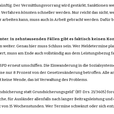
ünftig. Der Vermittlungsvorrang wird gestärkt, Sanktionen we
 Verfahren könnten schneller werden. Nur reicht das nicht, wen
rbeiten kann, muss auch in Arbeit gebracht werden. Dafür b
nter. In zehntausenden Fällen gibt es faktisch keinen Ko
weiter. Genau hier muss Schluss sein. Wer Meldetermine platz
ert, muss am Ende auch vollständig aus dem Leistungsbezug f
PD erneut umschiffen. Die Einwanderung in die Sozialsysteme
se nur 8 Prozent von der Gesetzesänderung betroffen. Alle a
t keine Wende, das ist Verwaltung des Problems.
undsicherung statt Grundsicherungsgeld“ (BT-Drs. 21/3605) for
he, für Ausländer allenfalls nach langer Beitragsleistung und 
it von 15 Wochenstunden. Wer Termine schwänzt oder sich entz