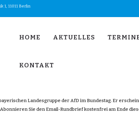
 1, 11011 Berlin
HOME
AKTUELLES
TERMIN
KONTAKT
bayerischen
Landesgruppe
der
AfD
im
Bundestag
.
Er
erschein
Abonnieren
Sie den
Email
-Rundbrief kostenfrei am
Ende
die