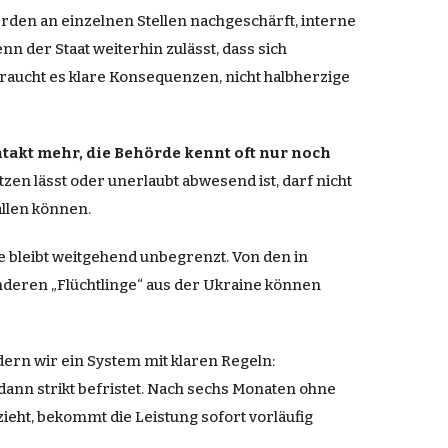
rden an einzelnen Stellen nachgeschärft, interne
n der Staat weiterhin zulässt, dass sich
raucht es klare Konsequenzen, nicht halbherzige
ntakt mehr, die Behörde kennt oft nur noch
en lässt oder unerlaubt abwesend ist, darf nicht
allen können.
 bleibt weitgehend unbegrenzt. Von den in
nderen „Flüchtlinge“ aus der Ukraine können
dern wir ein System mit klaren Regeln:
dann strikt befristet. Nach sechs Monaten ohne
ieht, bekommt die Leistung sofort vorläufig