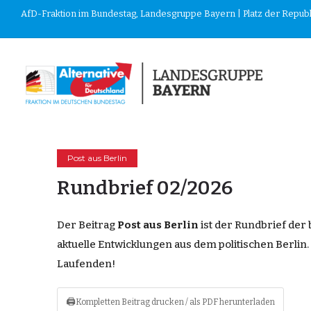
AfD-Fraktion im Bundestag, Landesgruppe Bayern | Platz der Republik
Post aus Berlin
Rundbrief 02/2026
Der
Beitrag
Post aus Berlin
ist der
Rundbrief
der 
aktuelle
Entwicklungen
aus dem politischen Berlin.
Laufenden
!
🖨
Kompletten Beitrag drucken / als PDF herunterladen