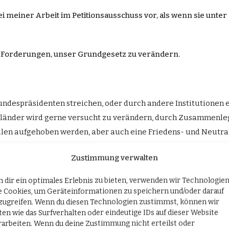
 meiner Arbeit im Petitionsausschuss vor, als wenn sie unt
n Forderungen, unser Grundgesetz zu verändern.
ndespräsidenten streichen, oder durch andere Institutionen 
sländer wird gerne versucht zu verändern, durch Zusammenle
n aufgehoben werden, aber auch eine Friedens- und Neutralit
Zustimmung verwalten
nen Artikel im Grundgesetz, dass kein Mensch in Deutschland 
 dir ein optimales Erlebnis zu bieten, verwenden wir Technologie
e Cookies, um Geräteinformationen zu speichern und/oder darauf
 Kollegen im AK klar auf Basis des bestehenden Grundgesetzes, 
zugreifen. Wenn du diesen Technologien zustimmst, können wir
de Konsequenzen mit sich bringen können, besteht in den meis
ten wie das Surfverhalten oder eindeutige IDs auf dieser Website
rarbeiten. Wenn du deine Zustimmung nicht erteilst oder