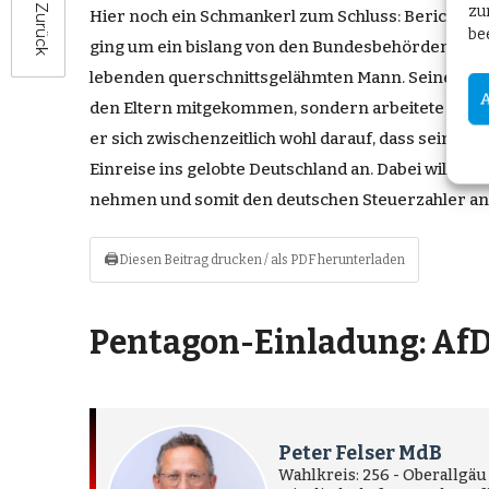
zu
Zurück
Hier noch ein Schmankerl zum Schluss: Berichters
be
ging um ein bislang von den Bundesbehörden abgel
lebenden querschnittsgelähmten Mann. Seine Elter
den Eltern mitgekommen, sondern arbeitete erst Jahr
er sich zwischenzeitlich wohl darauf, dass seine E
Einreise ins gelobte Deutschland an. Dabei will ih
nehmen und somit den deutschen Steuerzahler an
🖨
Diesen Beitrag drucken / als PDF herunterladen
Pentagon-Einladung: AfD 
Peter Felser MdB
Wahlkreis: 256 - Oberallgäu