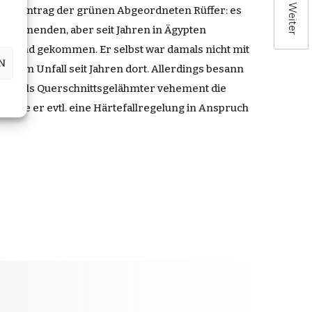
Weiter
 auf Antrag der grünen Abgeordneten Rüffer: es
 stammenden, aber seit Jahren in Ägypten
schland gekommen. Er selbst war damals nicht mit
N
ach dem Unfall seit Jahren dort. Allerdings besann
t jetzt als Querschnittsgelähmter vehement die
nd wie er evtl. eine Härtefallregelung in Anspruch