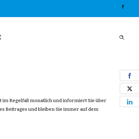
E
t im
Regelfall
monatlich und informiert
Sie
über
ses
Beitrages
und bleiben Sie immer auf dem