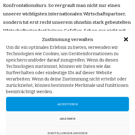
Konfrontationskurs. So vergrault man nicht nur einen
unserer wichtigsten internationalen Wirtschaftspartner,
sondern tut erst recht unserem ohnehin stark gebeutelten
Wirtschaftsstandort keinen Gefallen. Schon gar nicht mit
Blick auf die derzeitigen Engpässe beim China-Import
Zustimmung verwalten
Um dir ein optimales Erlebnis zu bieten, verwenden wir
zentraler Produkte und Ressourcen für unsere Industrie.“
Technologien wie Cookies, um Geräteinformationen zu
speichern und/oder darauf zuzugreifen. Wenn du diesen
Der Beitrag
Wadephul wie Elefant im Porzellanladen
Technologien zustimmst, können wir Daten wie das
erschien zuerst auf
AfD-Fraktion im Deutschen Bundestag
.
Surfverhalten oder eindeutige IDs auf dieser Website
verarbeiten. Wenn du deine Zustimmung nicht erteilst oder
zurückziehst, können bestimmte Merkmale und Funktionen
beeinträchtigt werden.
Bleiben Sie informiert!
AKZEPTIEREN
ABLEHNEN
Melden Sie sich für unseren Newsletter "Post aus
Berlin" an und erhalten Sie die neuesten Updates
EINSTELLUNGEN ANSEHEN