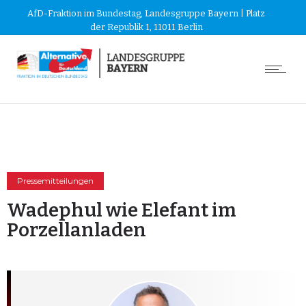
AfD-Fraktion im Bundestag, Landesgruppe Bayern | Platz
der Republik 1, 11011 Berlin
Pressemitteilungen
Wadephul wie Elefant im
Porzellanladen