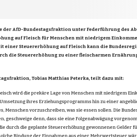
e
der AfD-
Bundestagsfraktion
unter
Federführung
des
Ab
öhung auf Fleisch f
ür
Menschen
mit niedrigem
Einkomm
it
einer Steuererhöhung auf Fleisch kann die
Bundesreg
rch die Steuererhöhung zu einer fleischarmen
Ernährun
gsfraktion, Tobias Matthias Peterka, teilt dazu mit:
leisch wird die prek
äre
Lage
von Menschen mit niedrigem Ei
Umsetzung
ihres Erziehungsprogramms hin zu einer angebl
s, Menschen vorzuschreiben, was sie essen sollen. Die Bundes
en, geschweige denn, dass sie eine Folgenabwägung vorgeno
die durch die geplante Steuererhöhung gewonnenen
Gelder
f
solche
Bindung
der
Einnahmen
aus einer Mehrwertsteuer wäre