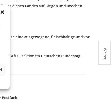
Bürger dieses
Landes
auf
Biegen
und
Brechen
n
tet
diese eine ausgewogene, fleischhaltige und vor
Weiter
st auf
AfD-Fraktion im Deutschen Bundestag
.
N
r Postfach.