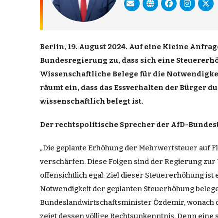
Berlin
, 19.
August
2024. Auf eine
Kleine
Anfrag
Bundesregierung
zu, dass sich eine Steuererh
Wissenschaftliche
Belege
für die
Notwendigke
r
äumt
ein, dass das Essverhalten der
Bürger
du
wissenschaftlich belegt ist.
Der
rechtspolitische
Sprecher
der AfD-Bundesta
„Die geplante Erhöhung der
Mehrwertsteuer
auf F
versch
ärfen
.
Diese
Folgen
sind der
Regierung
zur
offensichtlich egal.
Ziel
dieser Steuererhöhung ist e
Notwendigkeit der geplanten Steuerhöhung beleg
Bundeslandwirtschaftsminister
Özdemir, wonach 
zeigt dessen v
öllige
Rechtsunkenntnis.
Denn
eine 