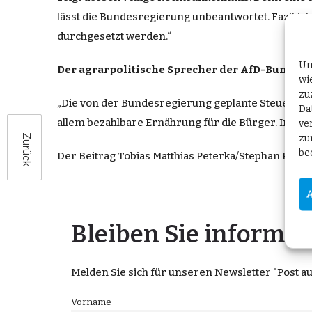
l
ässt
die Bundesregierung unbeantwortet.
Fazit
ist
durchgesetzt werden.“
Um
Der agrarpolitische Sprecher der AfD-Bundesta
wi
zu
„Die von der Bundesregierung geplante Steuererhö
Da
allem bezahlbare Ernährung für die Bürger.
Insof
ve
zu
Zurück
be
Der
Beitrag
Tobias Matthias Peterka/Stephan Prots
Bleiben Sie informier
Melden Sie sich für unseren Newsletter "Post aus
Vorname