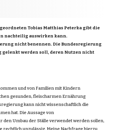
geordneten
Tobias Matthias Peterka gibt die
en
nachteilig auswirken kann.
ierung
nicht benennen.
Die
Bundesregierung
g
gelenkt werden soll, deren
Nutzen
nicht
nkommen und von
Familien
mit
Kindern
ichen gesunden, fleischarmen Ernährung
regierung kann nicht wissenschaftlich die
mmen hat. Die
Aussage
von
ür den
Umbau
der Ställe verwendet werden sollen,
 rechtlich unzul
ässig
.
Meine
Nachfrage
hierzu