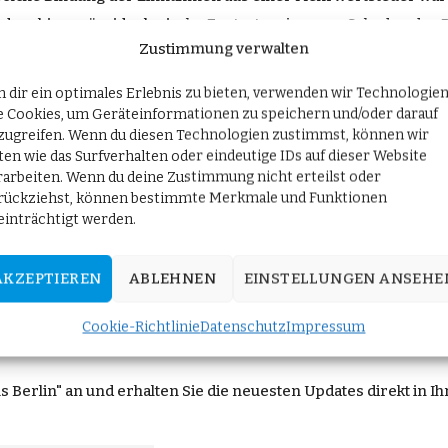
, dass hier gr
ün
-ideologische Fantastereien zum
Schaden
der 
Zustimmung verwalten
 dir ein optimales Erlebnis zu bieten, verwenden wir Technologie
gsfraktion, Stephan Protschka, teilt mit:
e Cookies, um Geräteinformationen zu speichern und/oder darauf
zugreifen. Wenn du diesen Technologien zustimmst, können wir
hung auf Fleisch entlastet weder die
Bauern
noch gew
ährleis
ten wie das Surfverhalten oder eindeutige IDs auf dieser Website
ern
ist die geplante Mehrwertsteuererhöhung abzulehnen.“
rarbeiten. Wenn du deine Zustimmung nicht erteilst oder
rückziehst, können bestimmte Merkmale und Funktionen
einträchtigt werden.
chka: Steuererhöhung auf Fleisch ist abzulehnen
erschien zuer
AKZEPTIEREN
ABLEHNEN
EINSTELLUNGEN ANSEHE
t!
Cookie-Richtlinie
Datenschutz
Impressum
 Berlin" an und erhalten Sie die neuesten Updates direkt in Ih