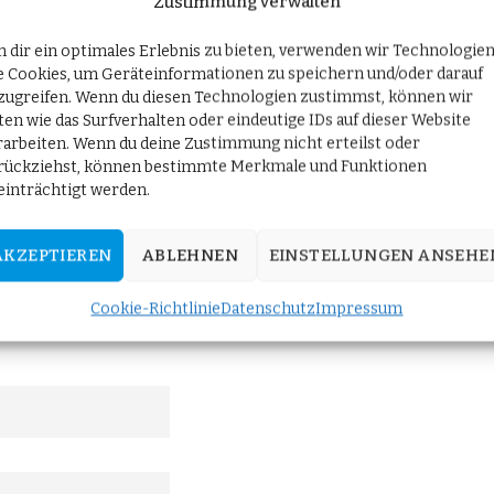
Zustimmung verwalten
unsere Zivilisation. Die Regierung aber agiert getreu nach d
 dir ein optimales Erlebnis zu bieten, verwenden wir Technologie
e Cookies, um Geräteinformationen zu speichern und/oder darauf
zugreifen. Wenn du diesen Technologien zustimmst, können wir
twurf zum Schutz von Rettungskräften ist billiges Tarnmanöv
ten wie das Surfverhalten oder eindeutige IDs auf dieser Website
rarbeiten. Wenn du deine Zustimmung nicht erteilst oder
rückziehst, können bestimmte Merkmale und Funktionen
einträchtigt werden.
t!
AKZEPTIEREN
ABLEHNEN
EINSTELLUNGEN ANSEHE
Cookie-Richtlinie
Datenschutz
Impressum
 Berlin" an und erhalten Sie die neuesten Updates direkt in Ih