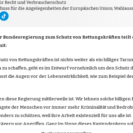
für Recht und Verbraucherschutz
sschuss für die Angelegenheiten der Europäischen Union; Wahlaus
er
Bundesregierung
zum Schutz von Rettungskräften teilt 
it:
z von Rettungskräften ist nichts weiter als ein billiges Tar
 zu schaffen, geht es im Entwurf vornehmlich um den Schutz de
sst die Augen vor der Lebenswirklichkeit, wie zum Beispiel de
 diese Regierung mittlerweile ist. Wir lehnen solche billigen
 Ängste der Menschen vor immer mehr Kriminalität und Bedrohu
ders zu schützen, weil ihre Arbeit existenziell für uns alle 
gern vor Angriffen. Ganz im Sinne dieses Kastendenkens sol
llelgesellschaften sind zwei Hauptursachen für Angriffe auf 