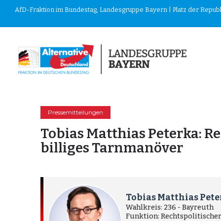
AfD-Fraktion im Bundestag, Landesgruppe Bayern | Platz der Republik
Pressemitteilungen
Tobias Matthias Peterka: R
billiges Tarnmanöver
Tobias Matthias Pet
Wahlkreis: 236 - Bayreuth
Funktion: Rechtspolitische