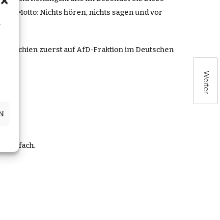
em Motto: Nichts hören, nichts sagen und vor
n
er
erschien zuerst auf
AfD-Fraktion im Deutschen
Weiter
N
r Postfach.