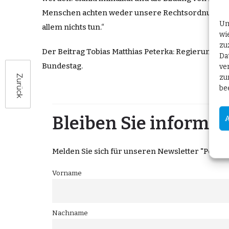
Menschen achten weder unsere Rechtsordnung noch 
Um
allem nichts tun.“
wi
zu
Der Beitrag
Tobias Matthias Peterka: Regierungsen
Da
Bundestag
.
ve
zu
Zurück
be
Bleiben Sie informier
Melden Sie sich für unseren Newsletter "Post aus
Vorname
Nachname