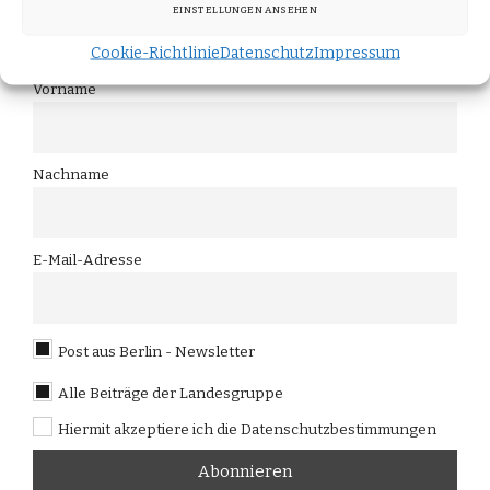
Berlin" an und erhalten Sie die neuesten Updates
EINSTELLUNGEN ANSEHEN
direkt in Ihr Postfach.
Cookie-Richtlinie
Datenschutz
Impressum
Vorname
Nachname
E-Mail-Adresse
Post aus Berlin - Newsletter
Alle Beiträge der Landesgruppe
Hiermit akzeptiere ich die Datenschutzbestimmungen