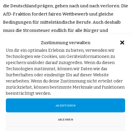
die Deutschland prägen, gehen nach und nach verloren. Die
AfD-Fraktion fordert fairen Wettbewerb und gleiche
Bedingungen für mittelständische Berufe. Auch deshalb
muss die Stromsteuer endlich für alle Bürger und
Unternehmen gesenkt werden, wie wir es schon lange
Zustimmung verwalten
fordern.“
Um dir ein optimales Erlebnis zu bieten, verwenden wir
Technologien wie Cookies, um Geräteinformationen zu
Der Beitrag
Strompreis-Flickwerk der Regierung sorgt für
speichern und/oder darauf zuzugreifen. Wenn du diesen
Technologien zustimmst, können wir Daten wie das
Ungleichbehandlung im gleichen Marktsegment
erschien
Surfverhalten oder eindeutige IDs auf dieser Website
zuerst auf
AfD-Fraktion im Deutschen Bundestag
.
verarbeiten. Wenn du deine Zustimmung nicht erteilst oder
zurückziehst, können bestimmte Merkmale und Funktionen
beeinträchtigt werden.
Bleiben Sie informiert!
AKZEPTIEREN
ABLEHNEN
Melden Sie sich für unseren Newsletter "Post aus