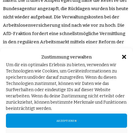
halten. Die frühere Ampelregierung hatte die Reserve der
Bundesagentur angezapft, die Rücklagen wurden bis heute
nicht wieder aufgebaut. Die Verwaltungskosten bei der
Arbeitslosenversicherung sind nach wie vor zu hoch. Die
AfD-Fraktion fordert eine schnellstmögliche Vermittlung
in den regulären Arbeitsmarkt mittels einer Reform der
Arbeitsvermittlung und setzt auf aktivierende
Zustimmung verwalten
Grundsicherung (
BT-Drs. 20/9152
). Nur eine vernünftige
Um dir ein optimales Erlebnis zu bieten, verwenden wir
Wirtschaftspolitik sichert und schafft letztendlich
Technologien wie Cookies, um Geräteinformationen zu
Arbeitsplätze.“
speichern und/oder darauf zuzugreifen. Wenn du diesen
Technologien zustimmst, können wir Daten wie das
Der Beitrag
Nur vernünftige Wirtschaftspolitik hilft gegen
Surfverhalten oder eindeutige IDs auf dieser Website
verarbeiten. Wenn du deine Zustimmung nicht erteilst oder
Defizit der Arbeitsagentur
erschien zuerst auf
AfD-
zurückziehst, können bestimmte Merkmale und Funktionen
Fraktion im Deutschen Bundestag
.
beeinträchtigt werden.
AKZEPTIEREN