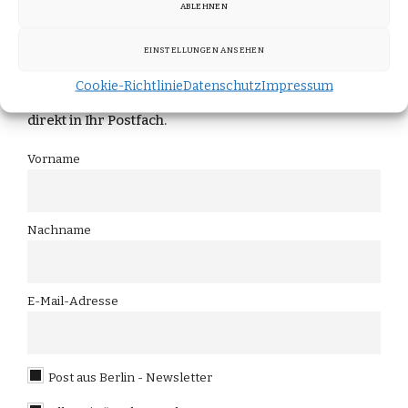
Bleiben Sie informiert!
ABLEHNEN
EINSTELLUNGEN ANSEHEN
Melden Sie sich für unseren Newsletter "Post aus
Cookie-Richtlinie
Datenschutz
Impressum
Berlin" an und erhalten Sie die neuesten Updates
direkt in Ihr Postfach.
Vorname
Nachname
E-Mail-Adresse
Post aus Berlin - Newsletter