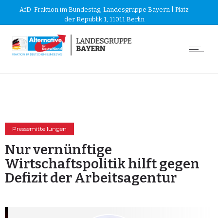
AfD-Fraktion im Bundestag, Landesgruppe Bayern | Platz
der Republik 1, 11011 Berlin
Pressemitteilungen
Nur vernünftige
Wirtschaftspolitik hilft gegen
Defizit der Arbeitsagentur