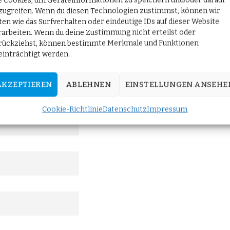
e Cookies, um Geräteinformationen zu speichern und/oder darauf
zugreifen. Wenn du diesen Technologien zustimmst, können wir
ten wie das Surfverhalten oder eindeutige IDs auf dieser Website
rarbeiten. Wenn du deine Zustimmung nicht erteilst oder
rückziehst, können bestimmte Merkmale und Funktionen
t!
einträchtigt werden.
 Berlin" an und erhalten Sie die neuesten Updates direkt in Ih
AKZEPTIEREN
ABLEHNEN
EINSTELLUNGEN ANSEHE
Cookie-Richtlinie
Datenschutz
Impressum