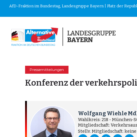
AfD-Fraktion im Bundestag, Landesgruppe Bayern | Platz der Republik
Pressemitteilungen
Konferenz der verkehrspoli
Wolfgang Wiehle Md
Wahlkreis: 218 - München-
Mitgliedschaft: Verkehrsau
Stellv. Mitgliedschaft: keine