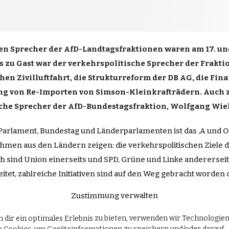
chen Sprecher der AfD-Landtagsfraktionen waren am 17. und
s zu Gast war der verkehrspolitische Sprecher der Frakt
hen Zivilluftfahrt, die Strukturreform der DB AG, die Fi
ung von Re-Importen von Simson-Kleinkrafträdern. Auch
sche Sprecher der AfD-Bundestagsfraktion, Wolfgang Wiehl
Parlament, Bundestag und Länderparlamenten ist das ,A und O
hmen aus den Ländern zeigen: die verkehrspolitischen Ziele
ich sind Union einerseits und SPD, Grüne und Linke andererse
itet, zahlreiche Initiativen sind auf den Weg gebracht worden 
pte, machen gute Angebote und können umgehend verkehrspo
Zustimmung verwalten
 dir ein optimales Erlebnis zu bieten, verwenden wir Technologie
recher in Berlin
erschien zuerst auf
AfD-Fraktion im Deutsch