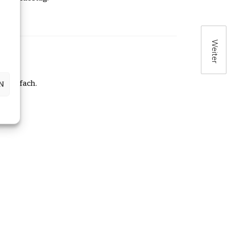
Weiter
r Postfach.
N