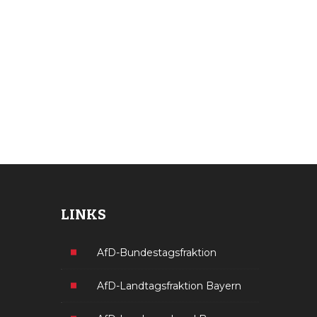
LINKS
AfD-Bundestagsfraktion
AfD-Landtagsfraktion Bayern