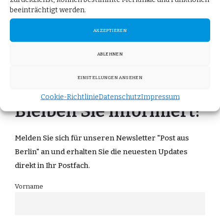
Ein Toptechnologieland gibt es nur mit uns.“
beeinträchtigt werden.
Der Beitrag
Hightech Agenda Deutschland wenig mehr als
AKZEPTIEREN
Absichtserklärungen und Zweckoptimismus
erschien
ABLEHNEN
zuerst auf
AfD-Fraktion im Deutschen Bundestag
.
EINSTELLUNGEN ANSEHEN
Cookie-Richtlinie
Datenschutz
Impressum
Bleiben Sie informiert!
Melden Sie sich für unseren Newsletter "Post aus
Berlin" an und erhalten Sie die neuesten Updates
direkt in Ihr Postfach.
Vorname