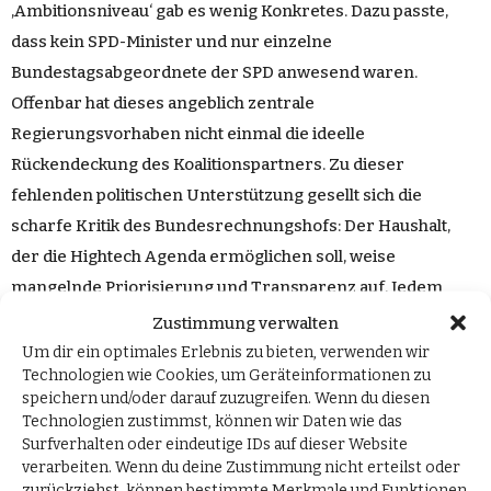
,Ambitionsniveau‘ gab es wenig Konkretes. Dazu passte,
dass kein SPD-Minister und nur einzelne
Bundestagsabgeordnete der SPD anwesend waren.
Offenbar hat dieses angeblich zentrale
Regierungsvorhaben nicht einmal die ideelle
Rückendeckung des Koalitionspartners. Zu dieser
fehlenden politischen Unterstützung gesellt sich die
scharfe Kritik des Bundesrechnungshofs: Der Haushalt,
der die Hightech Agenda ermöglichen soll, weise
mangelnde Priorisierung und Transparenz auf. Jedem
sollte klar sein, dass Merz sich auf seinen Koalitionspartner
Zustimmung verwalten
SPD nicht verlassen kann, um ein solch ambitioniertes
Um dir ein optimales Erlebnis zu bieten, verwenden wir
Technologien wie Cookies, um Geräteinformationen zu
Projekt umzusetzen. Die AfD-Bundestagsfraktion arbeitet
speichern und/oder darauf zuzugreifen. Wenn du diesen
diesbezüglich bereits an einem Antrag und weiteren
Technologien zustimmst, können wir Daten wie das
parlamentarischen Initiativen. Allein die AfD-Fraktion steht
Surfverhalten oder eindeutige IDs auf dieser Website
verarbeiten. Wenn du deine Zustimmung nicht erteilst oder
für den Willen, Deutschland wieder nach vorne zu bringen.
zurückziehst, können bestimmte Merkmale und Funktionen