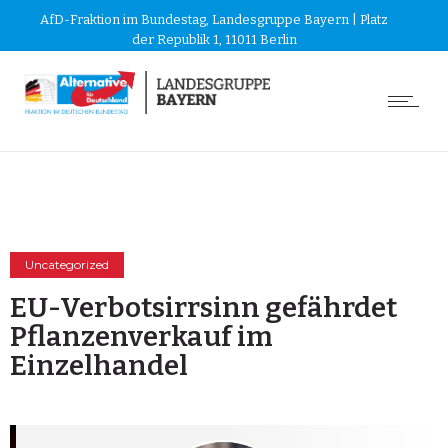
AfD-Fraktion im Bundestag, Landesgruppe Bayern | Platz
der Republik 1, 11011 Berlin
Uncategorized
EU-Verbotsirrsinn gefährdet
Pflanzenverkauf im
Einzelhandel