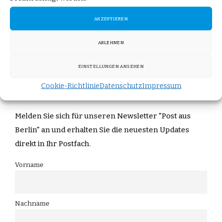
Der Beitrag
EU-Verbotsirrsinn gefährdet Pflanzenverkauf
im Einzelhandel
erschien zuerst auf
AfD-Fraktion im
AKZEPTIEREN
Deutschen Bundestag
.
ABLEHNEN
EINSTELLUNGEN ANSEHEN
Bleiben Sie informiert!
Cookie-Richtlinie
Datenschutz
Impressum
Melden Sie sich für unseren Newsletter "Post aus
Berlin" an und erhalten Sie die neuesten Updates
direkt in Ihr Postfach.
Vorname
Nachname