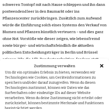
schweren Tontopf mit nach Hause schleppen und ihn dann
postwendend leer in den Baumarkt oder ins
Pflanzencenter zurückbringen. Zusätzlich zum Aufwand
würde die Einführung solch eines Systems den Verkauf von
Blumen und Pflanzen künstlich verteuern – und dies ganz
ohne Not. Vorstöße wie dieser zeigen, wie lebensfremd
sowie bürger- und wirtschaftsfeindlich die aktuellen
politischen Entscheidungsträger in Berlin und Brüssel
agieren. Wir, die AfD-Bundestagsfraktion, fordern statt
Zustimmung verwalten
direktiver Politik von oben herab eine lebensnahe
Um dir ein optimales Erlebnis zu bieten, verwenden wir
Herangehensweise in enger Absprache mit den
Technologien wie Cookies, um Geräteinformationen zu
betroffenen Branchen mit einer großen Portion
speichern und/oder darauf zuzugreifen. Wenn du diesen
Realitätssinn, Augenmaß und Praktikabilität. Ideologie darf
Technologien zustimmst, können wir Daten wie das
Surfverhalten oder eindeutige IDs auf dieser Website
nicht über dem Wohl und Nutzen für Bürger und Land
verarbeiten. Wenn du deine Zustimmung nicht erteilst oder
stehen.“
zurückziehst, können bestimmte Merkmale und Funktionen
beeinträchtigt werden.