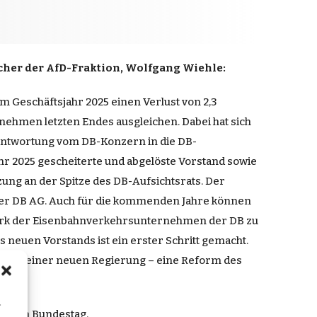
echer der AfD-Fraktion, Wolfgang Wiehle:
im Geschäftsjahr 2025 einen Verlust von 2,3
nehmen letzten Endes ausgleichen. Dabei hat sich
rantwortung vom DB-Konzern in die DB-
hr 2025 gescheiterte und abgelöste Vorstand sowie
ung an der Spitze des DB-Aufsichtsrats. Der
 der DB AG. Auch für die kommenden Jahre können
rpark der Eisenbahnverkehrsunternehmen der DB zu
s neuen Vorstands ist ein erster Schritt gemacht.
 unter einer neuen Regierung – eine Reform des
n
tschen Bundestag
.