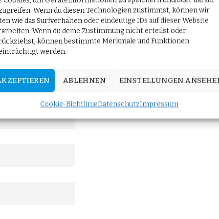
e Cookies, um Geräteinformationen zu speichern und/oder darauf
zugreifen. Wenn du diesen Technologien zustimmst, können wir
ten wie das Surfverhalten oder eindeutige IDs auf dieser Website
rarbeiten. Wenn du deine Zustimmung nicht erteilst oder
rückziehst, können bestimmte Merkmale und Funktionen
t!
einträchtigt werden.
 Berlin" an und erhalten Sie die neuesten Updates direkt in Ih
AKZEPTIEREN
ABLEHNEN
EINSTELLUNGEN ANSEHE
Cookie-Richtlinie
Datenschutz
Impressum