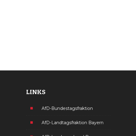
LINKS
AfD-Bundestagsfraktion
AfD-Landtagsfraktion Bayern