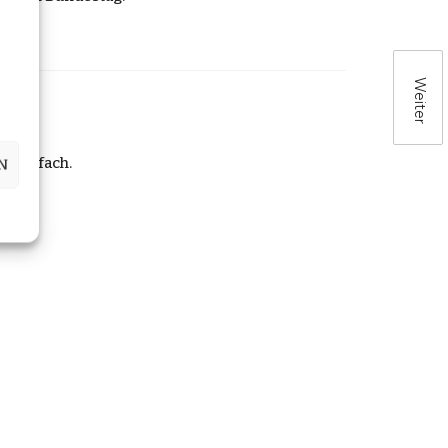
Weiter
r Postfach.
N