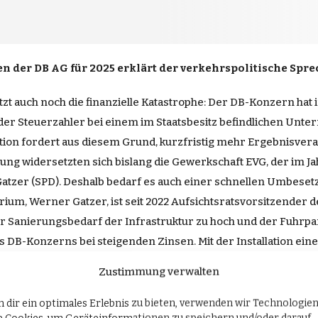
len der DB AG für 2025 erklärt der verkehrspolitische Spr
tzt auch noch die finanzielle Katastrophe: Der DB-Konzern hat 
der Steuerzahler bei einem im Staatsbesitz befindlichen Unter
aktion fordert aus diesem Grund, kurzfristig mehr Ergebnisve
g widersetzten sich bislang die Gewerkschaft EVG, der im Ja
atzer (SPD). Deshalb bedarf es auch einer schnellen Umbesetz
ium, Werner Gatzer, ist seit 2022 Aufsichtsratsvorsitzender
er Sanierungsbedarf der Infrastruktur zu hoch und der Fuh
 DB-Konzerns bei steigenden Zinsen. Mit der Installation eine
rukturen bei der DB AG reformiert werden. Langfristig ist –
Zustimmung verwalten
 dir ein optimales Erlebnis zu bieten, verwenden wir Technologie
tung für DB-Sparten
erschien zuerst auf
AfD-Fraktion im Deu