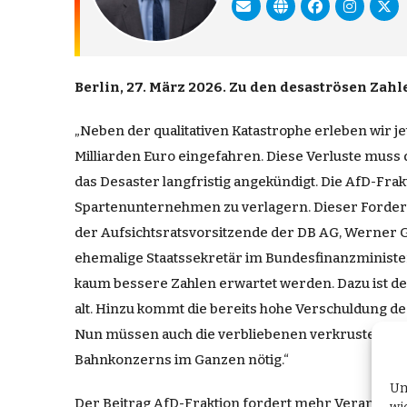
Berlin, 27. März 2026. Zu den desaströsen Zah
„Neben der qualitativen Katastrophe erleben wir je
Milliarden Euro eingefahren. Diese Verluste muss 
das Desaster langfristig angekündigt. Die AfD-Fr
Spartenunternehmen zu verlagern. Dieser Forderun
der Aufsichtsratsvorsitzende der DB AG, Werner G
ehemalige Staatssekretär im Bundesfinanzminister
kaum bessere Zahlen erwartet werden. Dazu ist d
alt. Hinzu kommt die bereits hohe Verschuldung des
Nun müssen auch die verbliebenen verkrusteten St
Bahnkonzerns im Ganzen nötig.“
Um
Der Beitrag
AfD-Fraktion fordert mehr Verantwor