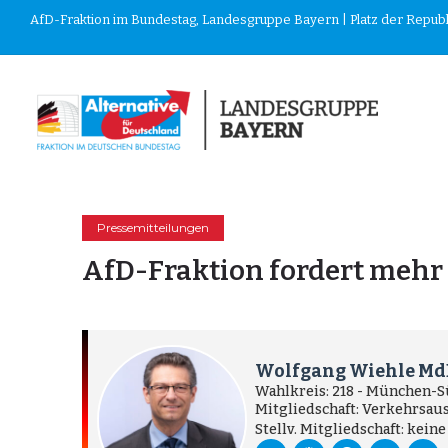
AfD-Fraktion im Bundestag, Landesgruppe Bayern | Platz der Republik
Pressemitteilungen
AfD-Fraktion fordert mehr
Wolfgang Wiehle Md
Wahlkreis: 218 - München-
Mitgliedschaft: Verkehrsau
Stellv. Mitgliedschaft: keine